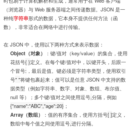
时也易于计算机解析和生成，通常用于在 Web 客户端
（浏览器）与 Web 服务器端之间传递数据。JSON 是一
种纯
形式的数据，它本身不提供任何方法（函
字符串
数），非常适合在网络中进行传输。
在 JSON 中，使用以下两种方式来表示数据：
：键/值对（key/value）的集合，使用
Object（对象）
花括号
{ }
定义。在每个键/值对中，以键开头，后跟一
个冒号
:
，最后是值。键必须是字符串类型，使用双引
号
" "
将键包裹起来；值可以是任意 JSON 中支持的数
据类型（例如字符串、数字、对象、数组、布尔值、
null 等）；多个键/值对之间使用逗号
,
分隔，例如
{"name":"ABC","age":20}
；
：值的有序集合，使用方括号
[ ]
定义，
Array（数组）
数组中每个值之间使用逗号
,
进行分隔。