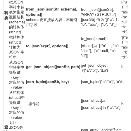
把JSON
[{"a":
字符串转
1, "b"
from_json(jsonStr, schema[,
from_json([jsonStr],
换为指定
"abc"
转
options])
'
ARRAY<STRUCT
>')
数据结构
{"a":
换
[jsonStr] 值为 '[{"a": 1,
schema要直接放内容，不能引
(schema)
null,
"b": "abc"}, {"b": "d"}]'
用字段
的结构体
"b":
(struct)
"d"}]
把结构体
'[{"a":
to_json([struct])
(struct)
1, "b"
[struct]为 [{"a": 1, "b":
to_json(expr[, options])
转换为
"abc"
"abc"}, {"a": null, "b":
JSON 字
{"b":
"d"}]
符串
"d"}]'
从JSON
get_json_object
get_json_object(jsonStr, path)
b
字符串中
('{"a":"b"}', '$.a')
提取键
（key）
json_tuple(jsonStr, key)
json_tuple('{"a":"b"}', 'a')
b
对应的值
（value）
从结构体
(struct)中
[json_struct].a
提取键
.
操作符
b
（key）
[json_struct]为 {"a":"b"}
对应的值
（value）
返回
查
JSON数
json_array_length('[{"a":