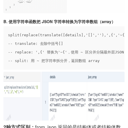
B. 使用字符串函数把 JSON 字符串转换为字符串数组（array）
split(replace(translate([details],'[]',''),',{','~{'
-- translate: 去除中括号[]
-- replace: ',{' 替换为'~{'，使用 ~ 区分并分隔最外层JSON
-- split: 用 ~ 把字符串拆分开，返回数组 array
from_json 返回的是结构体或者结构体数
2种方式区别：