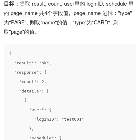
提取 result, count, user里
的 loginID, schedule 里
目标：
的 page_name 共4个字段值。page_name 逻辑："type"
为"PAGE", 则取"name"的值；"type"为"CARD", 则
取"page"的值。
{

  "result": "ok",

  "response": {

    "count": 2,

    "details": [

      {

        "user": {

          "loginID": "test001"

        },

        "schedule": {
