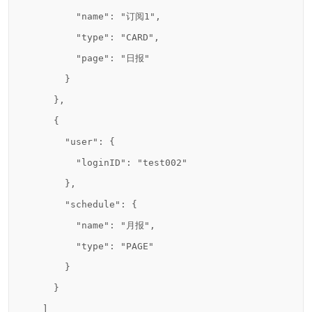
          "name": "订阅1",

          "type": "CARD",

          "page": "日报"

        }

      },

      {

        "user": {

          "loginID": "test002"

        },

        "schedule": {

          "name": "月报",

          "type": "PAGE"

        }

      }

    ]
