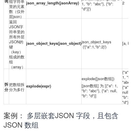
询
组字符串
json_array_length(jsonArray)
2
1, "b": "abc"}, {"b":
里的元素
"d"}]')
数（仅外
层json）
返回
JSON字
符串里的
所有外层
JSON的
json_object_keys
json_object_keys(json_object)
[a, b]
键
('{"a":1,"b":2}')
（key）
组成的数
组
（array）
{"a":
1, "b"
explode([json数组])
"abc"
拆
把数组拆
[json数组] 为 [{"a": 1,
explode(expr)
{"a":
分
分为多行
"b": "abc"}, {"a": null,
null,
"b": "d"}]
"b":
"d"}
案例
：
多层嵌套
JSON
字段，且包含
JSON
数组