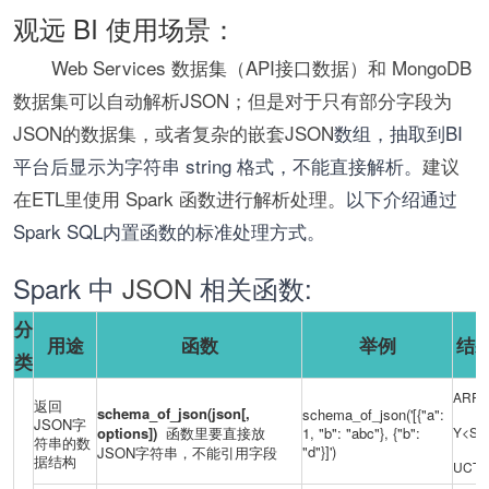
观远 BI 使用场景：
Web Services 数据集（API接口数据）和 MongoDB
数据集可以自动解析JSON；但是对于只有部分字段为
JSON的数据集，或者复杂的嵌套JSON
数组，抽取到BI
平台后显示为字符串 string 格式，不能直接解析。
建议
在ETL里使用 Spark 函数进行解析处理。
以下介绍通过
Spark SQL内置函数的标准处理方式。
Spark 中
JSON
相关函数:
分
用途
函数
举例
结
类
ARR
返回
schema_of_json(json[,
schema_of_json('[{"a":
JSON字
options])
函数里要直接放
1, "b": "abc"}, {"b":
Y<ST
符串的数
"d"}]')
JSON字符串，不能引用字段
据结构
UCT
>