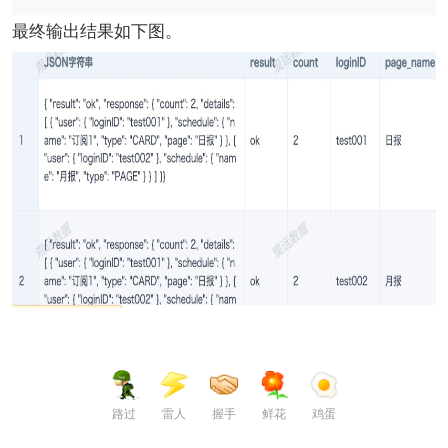
最终输出结果如下图。
路过
雷人
握手
鲜花
鸡蛋