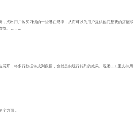
析，找出用户购买习惯的一些潜在规律，从而可以为用户提供他们想要的搭配
... ...
名展开，将多行数据转成列数据，也就是实现行转列的效果。观远ETL里支持
两个方面 。