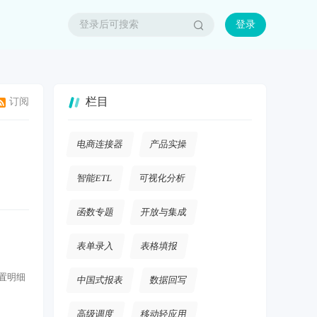
登录
栏目
订阅
电商连接器
产品实操
智能ETL
可视化分析
函数专题
开放与集成
表单录入
表格填报
配置明细
中国式报表
数据回写
高级调度
移动轻应用