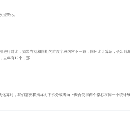
数据变化。
数据进行对比，如果当期和同期的维度字段内容不一致，同环比计算后，会出现
年有12个，那 ...
则运算时，我们需要将指标向下拆分或者向上聚合使得两个指标在同一个统计