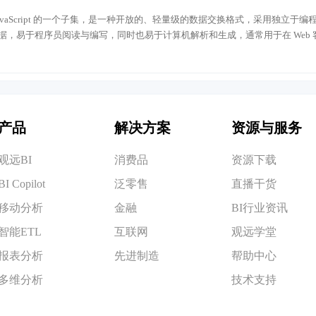
于 JavaScript 的一个子集，是一种开放的、轻量级的数据交换格式，采用独立于编
据，易于程序员阅读与编写，同时也易于计算机解析和生成，通常用于在 Web 
产品
解决方案
资源与服务
观远BI
消费品
资源下载
BI Copilot
泛零售
直播干货
移动分析
金融
BI行业资讯
智能ETL
互联网
观远学堂
报表分析
先进制造
帮助中心
多维分析
技术支持