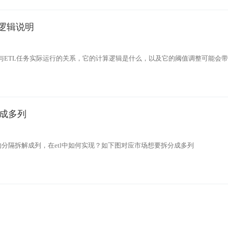
存逻辑说明
个与ETL任务实际运行的关系，它的计算逻辑是什么，以及它的阈值调整可能会
成多列
”的分隔拆解成列，在etl中如何实现？如下图对应市场想要拆分成多列