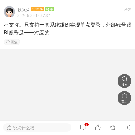
赖兴荣
管理员
楼主
沙发
2024-5-29 14:37:37
不支持。只支持一套系统跟BI实现单点登录，外部账号跟
BI账号是一一对应的。
回复


搜索

首页
1




说点什么吧...
