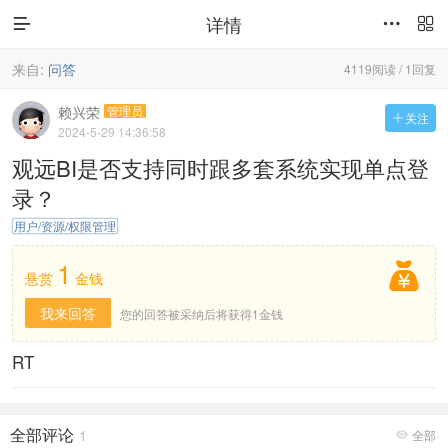
详情



来自:
问答
4119阅读 / 1回复
赖兴荣
管理员
关注

2024-5-29 14:36:58
观远BI是否支持同时跟多套系统实现单点登
录？
用户/资源/权限管理
1

悬赏
金钱
我来回答
您的回答被采纳后将获得1金钱
RT
全部评论
1
全部
