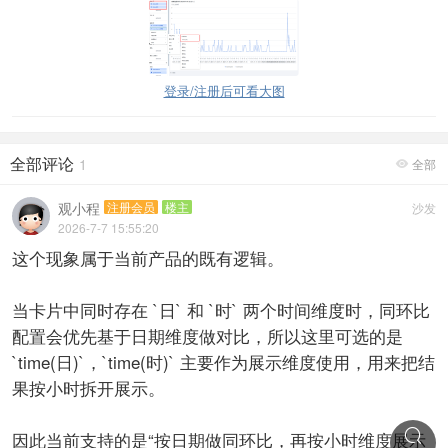
登录/注册后可看大图
全部评论
1
全部

观小程
注册会员
楼主
沙发
2026-7-7 15:55:20
这个现象属于当前产品的既有逻辑。
当卡片中同时存在 `日` 和 `时` 两个时间维度时，同环比
配置会优先基于日期维度做对比，所以这里可选的是
`time(日)`，`time(时)` 主要作为展示维度使用，用来把结
果按小时拆开展示。

因此当前支持的是“按日期做同环比，再按小时维度展示