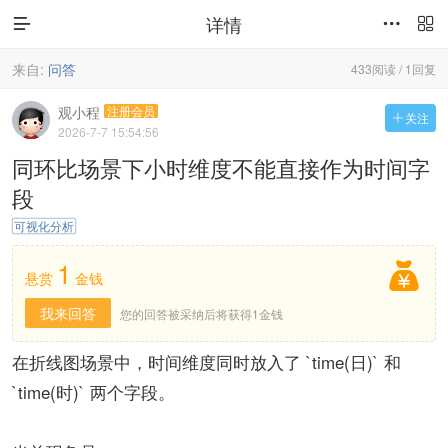
详情



来自:
问答
433阅读 / 1回复
观小程
注册会员
关注

2026-7-7 15:54:56
同环比场景下小时维度不能直接作为时间字
段
可视化分析
1

悬赏
金钱
我来回答
您的回答被采纳后将获得1金钱
在折线图场景中，时间维度同时放入了 `time(日)` 和
`time(时)` 两个字段。