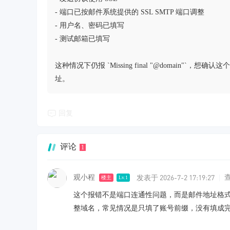
- 端口已按邮件系统提供的 SSL SMTP 端口调整
- 用户名、密码已填写
- 测试邮箱已填写
这种情况下仍报 `Missing final "@domai
址。
回复
评论
1
发表于 2026-7-2 17:19:27
观小程
|
楼主
Lv.1
这个报错不是端口连通性问题，而是邮件地址格式不合法导致
整域名，常见情况是只填了账号前缀，没有填成