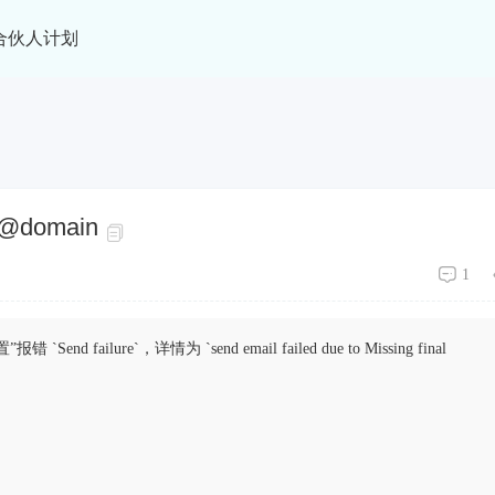
合伙人计划
@domain
1
lure`，详情为 `send email failed due to Missing final