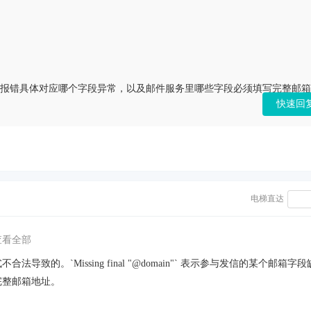
n"`，想确认这个报错具体对应哪个字段异常，以及邮件服务里哪些字段必须填写完整邮
快速回
电梯直达
查看全部
的。`Missing final "@domain"` 表示参与发信的某个邮箱字
完整邮箱地址。