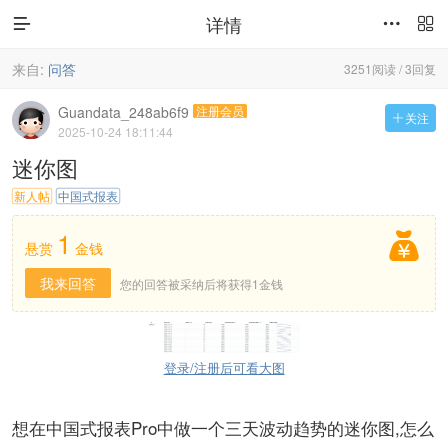
详情



来自:
问答
3251阅读 / 3回复
Guandata_248ab6f9
注册会员
关注

2025-10-24 18:11:44
迷你图
新人帖
中国式报表
1

悬赏
金钱
我来回答
您的回答被采纳后将获得1金钱
登录/注册后可看大图
想在中国式报表Pro中做一个三天波动趋势的迷你图,怎么