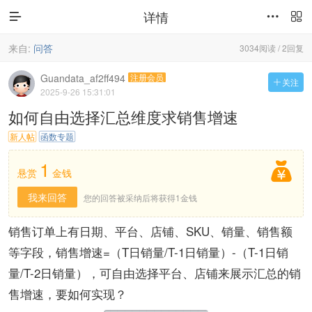
详情



来自:
问答
3034阅读 / 2回复
Guandata_af2ff494
注册会员
关注

2025-9-26 15:31:01
如何自由选择汇总维度求销售增速
新人帖
函数专题
1

悬赏
金钱
我来回答
您的回答被采纳后将获得1金钱
销售订单上有日期、平台、店铺、SKU、销量、销售额
等字段，销售增速=（T日销量/T-1日销量）-（T-1日销
量/T-2日销量），可自由选择平台、店铺来展示汇总的销
售增速，要如何实现？