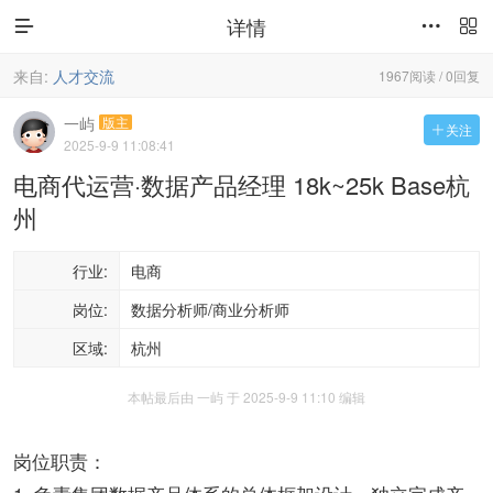
详情



来自:
人才交流
1967阅读 / 0回复
一屿
版主
关注

2025-9-9 11:08:41
电商代运营·数据产品经理 18k~25k Base杭
州
行业:
电商
岗位:
数据分析师/商业分析师
区域:
杭州
本帖最后由 一屿 于 2025-9-9 11:10 编辑
岗位职责：