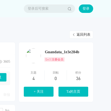
登录
返回列表
Guandata_1e3e284b
Lv.1 注册会员
3605
主题
回帖
积分
复
4
0
36
+ 关注
Ta的主页
举报