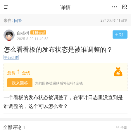
详情



来自:
问答
2740阅读 / 1回复
白杨树
注册会员
关注

2025-8-29 11:49:58
怎么看看板的发布状态是被谁调整的？
平台运维
1

悬赏
金钱
我来回答
您的回答被采纳后将获得1金钱
一个看板的发布状态被调整了，在审计日志里没查到是
谁调整的，这个可以怎么看？
全部评论
1
全部
