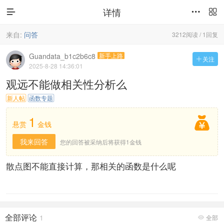
详情



来自:
问答
3212阅读 / 1回复
Guandata_b1c2b6c8
新手上路
关注

2025-8-28 14:36:01
观远不能做相关性分析么
新人帖
函数专题
1

悬赏
金钱
我来回答
您的回答被采纳后将获得1金钱
散点图不能直接计算，那相关的函数是什么呢
全部评论
1
全部
