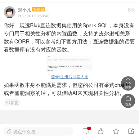
观小凡
管理员
沙发
2025-9-1 09:53:42
你好，观远BI非直连数据集使用的Spark SQL，本身没有
专门用于相关性分析的内置函数，支持的皮尔逊相关系
数有CORR，可以参考如下官方用法；直连数据集的话要
看数据库有没有对应的函数。
登录/注册后可看大图

如果函数本身不能满足需求，但您的公司有采购chat BI
搜索
或者智能洞察的话，可以借助AI来实现相关性分析。

回复

首页
1




说点什么吧...
