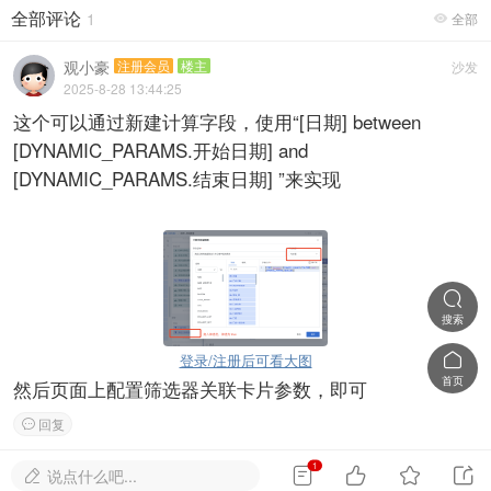
全部评论
1
全部

观小豪
注册会员
楼主
沙发
2025-8-28 13:44:25
这个可以通过新建计算字段，使用“[日期] between
[DYNAMIC_PARAMS.开始日期] and
[DYNAMIC_PARAMS.结束日期] ”来实现

搜索

登录/注册后可看大图
首页
然后页面上配置筛选器关联卡片参数，即可
回复

1




说点什么吧...
