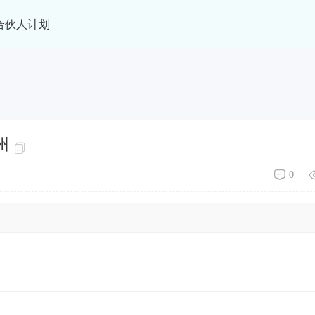
合伙人计划
州
0