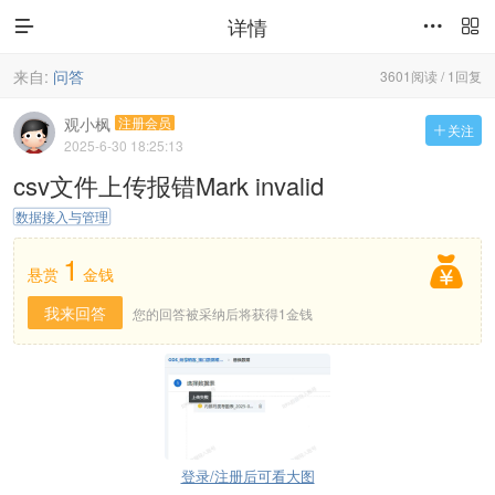
详情



来自:
问答
3601阅读 / 1回复
观小枫
注册会员
关注

2025-6-30 18:25:13
csv文件上传报错Mark invalid
数据接入与管理
1

悬赏
金钱
我来回答
您的回答被采纳后将获得1金钱
登录/注册后可看大图