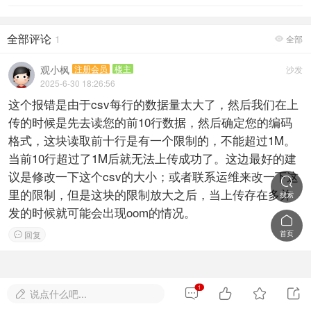
全部评论
1
全部

观小枫
注册会员
楼主
沙发
2025-6-30 18:26:56
这个报错是由于csv每行的数据量太大了，然后我们在上
传的时候是先去读您的前10行数据，然后确定您的编码
格式，这块读取前十行是有一个限制的，不能超过1M。
当前10行超过了1M后就无法上传成功了。这边最好的建
议是修改一下这个csv的大小；或者联系运维来改一下这

里的限制，但是这块的限制放大之后，当上传存在多并
搜索
发的时候就可能会出现oom的情况。

回复
首页

1




说点什么吧...
