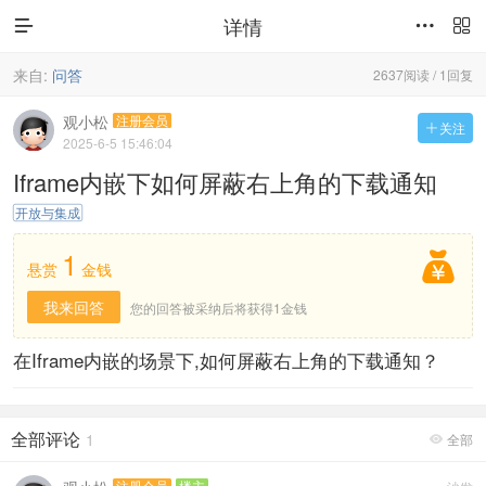
详情



来自:
问答
2637阅读 / 1回复
观小松
注册会员
关注

2025-6-5 15:46:04
Iframe内嵌下如何屏蔽右上角的下载通知
开放与集成
1

悬赏
金钱
我来回答
您的回答被采纳后将获得1金钱
在Iframe内嵌的场景下,如何屏蔽右上角的下载通知？
全部评论
1
全部

注册会员
楼主