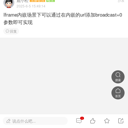
观小松
沙发
2025-6-5 15:49:14
Iframe内嵌场景下可以通过在内嵌的url添加broadcast=0
参数即可实现
回复


搜索

首页
1




说点什么吧...
