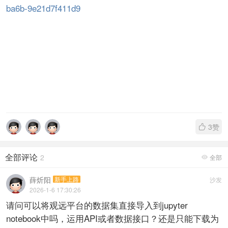
ba6b-9e21d7f411d9
3
赞

全部评论
2
全部

薛炘阳
新手上路
沙发
2026-1-6 17:30:26
请问可以将观远平台的数据集直接导入到jupyter
notebook中吗，运用API或者数据接口？还是只能下载为