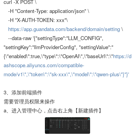
curl -X POST \
-H "Content-Type: application/json" \
-H "X-AUTH-TOKEN: xxx"\
https://app.guandata.com/backend/domain/setting
\
--data-raw '{"settingType":"LLM_CONFIG",
"settingKey":"llmProviderConfig", "settingValue":"
{\"enabled\":true,\"type\":\"OpenAI\",\"baseUrl\":\"
https://d
ashscope.aliyuncs.com/compatible-
mode/v1\",\"token\":\"sk-xxx\",\"model\":\"qwen-plus\"}"}'
3、添加前端插件
需要管理员权限来操作
a、进入管理中心，点击右上角【新建插件】