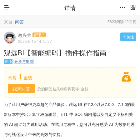
详情



来自:
问答
5823阅读 / 2回复
赖兴荣
管理员
关注

2025-5-15 14:15:27
观远BI【智能编码】插件操作指南
置顶
开放与集成
1

悬赏
金钱
我来回答
您的回答被采纳后将获得1金钱
为了让用户获得更卓越的产品体验，观远 BI 在7.2.0以及7.0.0、7.1.0的最
新版本中推出计算字段编辑器、ETL 中 SQL 编辑器以及自定义图标相关
的 AI 辅助能力试用活动。在试用过程中，您可以充分感受 AI 为数据处理
与可视化设计带来的高效与便捷。