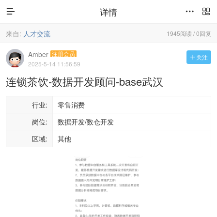
详情



来自:
人才交流
1945阅读 / 0回复
Amber
注册会员
关注

2025-5-14 11:56:59
连锁茶饮-数据开发顾问-base武汉
行业:
零售消费
岗位:
数据开发/数仓开发
区域:
其他