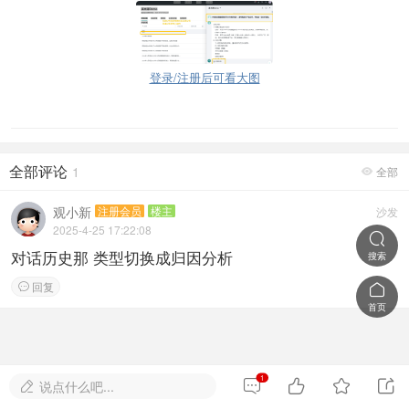
登录/注册后可看大图
全部评论
1
全部

观小新
注册会员
楼主
沙发
2025-4-25 17:22:08

对话历史那 类型切换成归因分析
搜索
回复


首页
1




说点什么吧...
