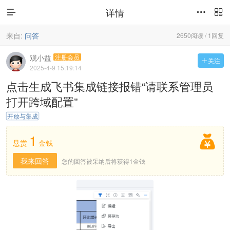
详情



来自:
问答
2650阅读 / 1回复
观小益
注册会员
关注

2025-4-9 15:19:14
点击生成飞书集成链接报错“请联系管理员
打开跨域配置”
开放与集成
1

悬赏
金钱
我来回答
您的回答被采纳后将获得1金钱