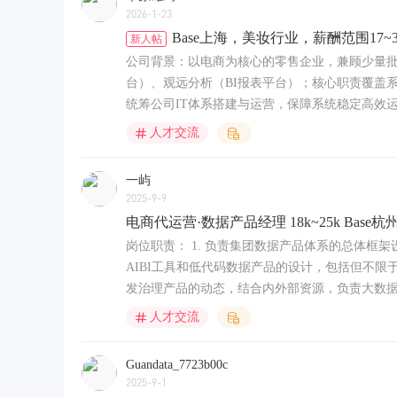
2026-1-23
Base上海，美妆行业，薪酬范围17~
新人帖
公司背景：以电商为核心的零售企业，兼顾少量批
台）、观远分析（BI报表平台）；核心职责覆盖系
统筹公司IT体系搭建与运营，保障系统稳定高效运
人才交流
一屿
2025-9-9
电商代运营·数据产品经理 18k~25k Base杭
岗位职责： 1. 负责集团数据产品体系的总体框
AIBI工具和低代码数据产品的设计，包括但不限于
发治理产品的动态，结合内外部资源，负责大数据处
人才交流
Guandata_7723b00c
2025-9-1