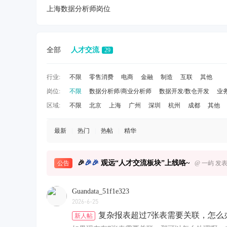
上海数据分析师岗位
全部
人才交流
29
行业:
不限
零售消费
电商
金融
制造
互联
其他
岗位:
不限
数据分析师/商业分析师
数据开发/数仓开发
业
区域:
不限
北京
上海
广州
深圳
杭州
成都
其他
最新
|
热门
|
热帖
|
精华
🎉
🎉
🎉
观远“人才交流板块”上线咯~
公告
@
一屿
发表于
Guandata_51f1e323
2026-6-25
复杂报表超过7张表需要关联，怎么
新人帖