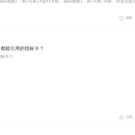
拟视图1：表1与表2-6进行关联，虚拟视图2：表1与表7关联，但是总提
696
片都能引用的指标卡？
指标卡？
519