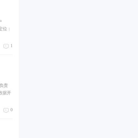
中
定位：
1
 负责
数据开
0