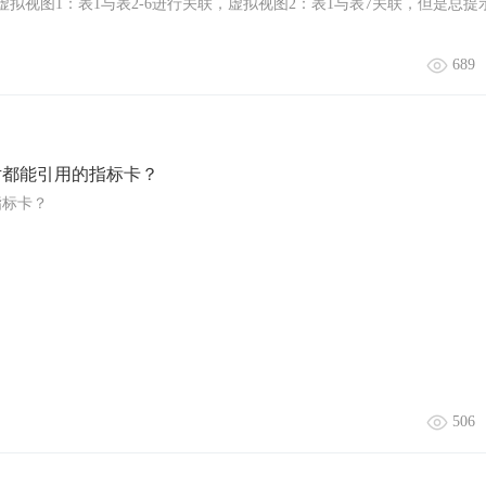
拟视图1：表1与表2-6进行关联，虚拟视图2：表1与表7关联，但是总提
689
片都能引用的指标卡？
指标卡？
506