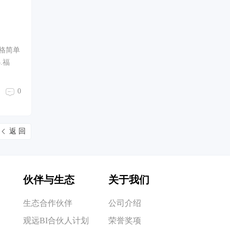
风格简单
.福
0
返 回
伙伴与生态
关于我们
生态合作伙伴
公司介绍
观远BI合伙人计划
荣誉奖项