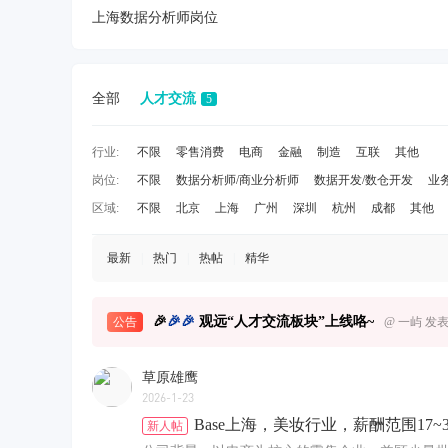
上海数据分析师岗位
全部
人才交流
5
行业:
不限
零售消费
电商
金融
制造
互联
其他
岗位:
不限
数据分析师/商业分析师
数据开发/数仓开发
业
区域:
不限
北京
上海
广州
深圳
杭州
成都
其他
最新
|
热门
|
热帖
|
精华
🎉
🎉
🎉
观远“人才交流板块”上线咯~
公告
@
一屿
发表于
草原雄鹰
2026-1-23
Base上海，美妆行业，薪酬范围17~
新人帖