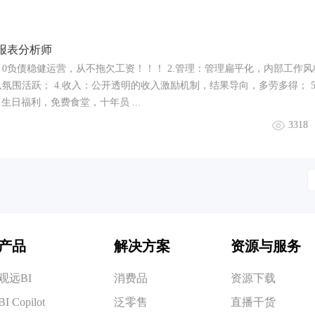
报表分析师
团，0负债稳健运营，从不拖欠工资！！！ 2.管理：管理扁平化，内部工作
队氛围活跃； 4.收入：公开透明的收入激励机制，结果导向，多劳多得； 5
日福利，免费食堂，十年员 ...
3318
产品
解决方案
资源与服务
观远BI
消费品
资源下载
BI Copilot
泛零售
直播干货