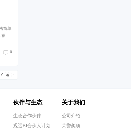
风格简单
.福
0
返 回
伙伴与生态
关于我们
生态合作伙伴
公司介绍
观远BI合伙人计划
荣誉奖项