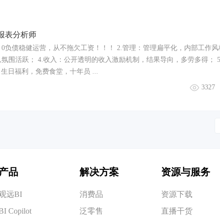
报表分析师
团，0负债稳健运营，从不拖欠工资！！！ 2.管理：管理扁平化，内部工作
队氛围活跃； 4.收入：公开透明的收入激励机制，结果导向，多劳多得； 5
日福利，免费食堂，十年员 ...
3327
产品
解决方案
资源与服务
观远BI
消费品
资源下载
BI Copilot
泛零售
直播干货