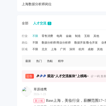
上海数据分析师岗位
全部
人才交流
5
行业:
不限
零售消费
电商
金融
制造
互联
其他
岗位:
不限
数据分析师/商业分析师
数据开发/数仓开发
业
区域:
不限
北京
上海
广州
深圳
杭州
成都
其他
最新
|
热门
|
热帖
|
精华
🎉
🎉
🎉
观远“人才交流板块”上线咯~
公告
@
一屿
发表于
草原雄鹰
2026-1-23
Base上海，美妆行业，薪酬范围17~
新人帖