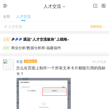
人才交流




全部
人才交流
人才交流
高级筛选


🎉
🎉
🎉
观远“人才交流板块”上线咯~
公告
商业分析/数据分析师-福建福州
推荐
李栗
注册会员
#人才交流
怎么在页面上制作一个所有文本卡片都能引用的指标
卡？