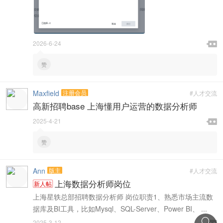

2026-6-24

赞
Maxfield
注册会员
#人才交流
高新招聘base 上海懂用户运营的数据分析师

2025-4-21

赞
Ann
版主
#人才交流
上海数据分析师岗位
新人帖
上海星轶总部招聘数据分析师 岗位职责1、熟悉市场主流数
据库及BI工具，比如Mysql、SQL-Server、Power BI、 ...

2025-3-12