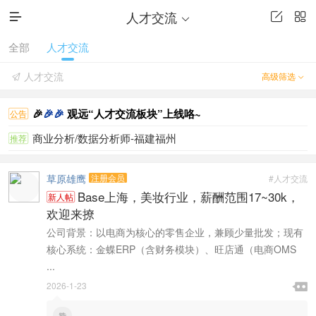
人才交流




全部
人才交流
人才交流
高级筛选


🎉
🎉
🎉
观远“人才交流板块”上线咯~
公告
商业分析/数据分析师-福建福州
推荐
草原雄鹰
注册会员
#人才交流
Base上海，美妆行业，薪酬范围17~30k，
新人帖
欢迎来撩
公司背景：以电商为核心的零售企业，兼顾少量批发；现有
核心系统：金蝶ERP（含财务模块）、旺店通（电商OMS
...

2026-1-23

赞