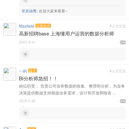
草原雄鹰
:
欢迎大家来看看~
Maxfield
注册会员
#人才交流
高新招聘base 上海懂用户运营的数据分析师

2025-4-21

赞
一屿
版主
#人才交流
BI分析师急招！！
岗位职责： 负责公司业务数据的收集、整理和分析，为业务
决策提供数据支持根据业务需求，设计和开发BI报表 ...

2025-3-26

赞