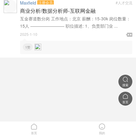
Maxfield
注册会员
#人才交流
商业分析/数据分析师-互联网金融
互金赛道数分岗 工作地点：北京 薪酬：15-30k 岗位数量：
15人 ———————— 职位描述: 1、负责部门业 ...

2025-1-10

1赞

搜索

首页


首页
我的