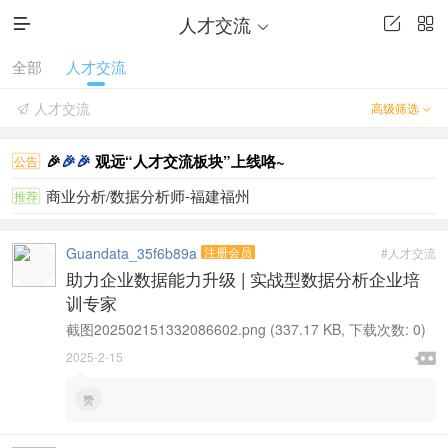
人才交流




全部
人才交流
人才交流
高级筛选


🎉
🎉
🎉
观远“人才交流板块”上线咯~
公告
商业分析/数据分析师-福建福州
推荐
Guandata_35f6b89a
注册会员
#人才交流
助力企业数据能力升级 | 实战型数据分析企业培
训专家
截图202502151332086602.png (337.17 KB, 下载次数: 0)

2025-2-15

赞